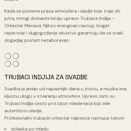
Kada se pomene prava atmosfera i slavlje koje traje do
jutra, mnogi domacini biraju upravo Trubace Indjija –
Orkestar Mecava. Njihov energican nastup, bogat
repertoar i dugogodisnje iskustvo garantuju da ce svaki
dogadjaj postati nezaboravan.
TRUBACI INDJIJA ZA SVADBE
Svadba je jedan od najvaznijih dana u zivotu, a muzika ima
kljucnu ulogu u stvaranju atmosfere. Upravo zato su
Trubaci Indjija cesto prvi izbor mladenaca koji zele
autenticno slavlje.
Profesionalni trubacki orkestar najcesce nastupa tokom:
dolaska po mladu