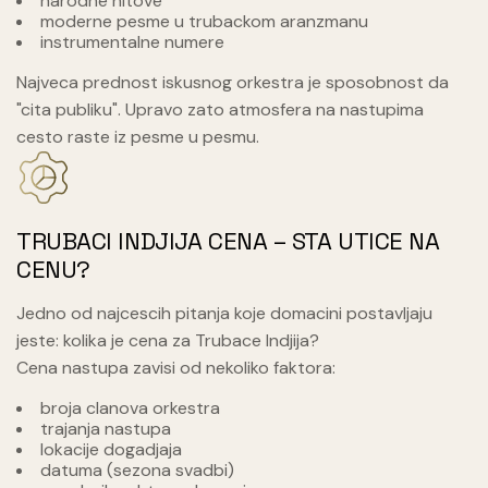
narodne hitove
moderne pesme u trubackom aranzmanu
instrumentalne numere
Najveca prednost iskusnog orkestra je sposobnost da
"cita publiku". Upravo zato atmosfera na nastupima
cesto raste iz pesme u pesmu.
TRUBACI INDJIJA CENA – STA UTICE NA
CENU?
Jedno od najcescih pitanja koje domacini postavljaju
jeste: kolika je cena za Trubace Indjija?
Cena nastupa zavisi od nekoliko faktora:
broja clanova orkestra
trajanja nastupa
lokacije dogadjaja
datuma (sezona svadbi)