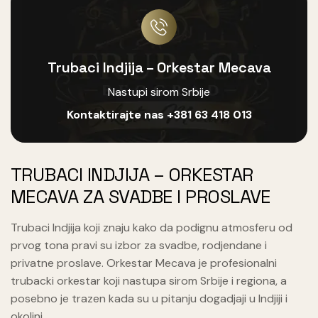
Trubaci Indjija – Orkestar Mecava
Nastupi sirom Srbije
Kontaktirajte nas
+381 63 418 013
TRUBACI INDJIJA – ORKESTAR
MECAVA ZA SVADBE I PROSLAVE
Trubaci Indjija koji znaju kako da podignu atmosferu od
prvog tona pravi su izbor za svadbe, rodjendane i
privatne proslave. Orkestar Mecava je profesionalni
trubacki orkestar koji nastupa sirom Srbije i regiona, a
posebno je trazen kada su u pitanju dogadjaji u Indjiji i
okolini.