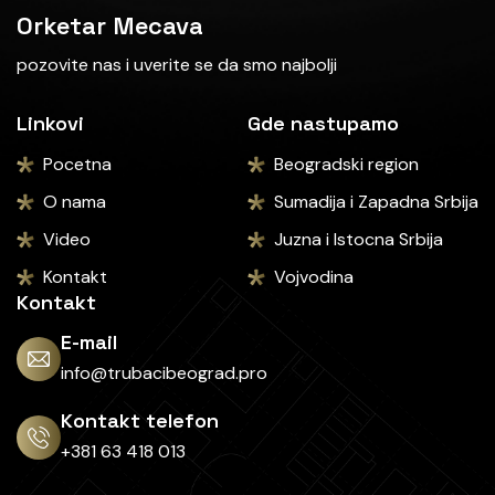
Orketar Mecava
pozovite nas i uverite se da smo najbolji
Linkovi
Gde nastupamo
Pocetna
Beogradski region
O nama
Sumadija i Zapadna Srbija
Video
Juzna i Istocna Srbija
Kontakt
Vojvodina
Kontakt
E-mail
info@trubacibeograd.pro
Kontakt telefon
+381 63 418 013