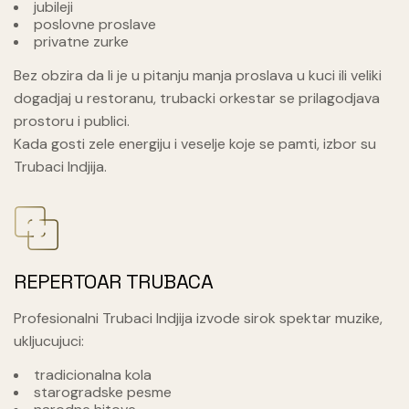
jubileji
poslovne proslave
privatne zurke
Bez obzira da li je u pitanju manja proslava u kuci ili veliki
dogadjaj u restoranu, trubacki orkestar se prilagodjava
prostoru i publici.
Kada gosti zele energiju i veselje koje se pamti, izbor su
Trubaci Indjija.
REPERTOAR TRUBACA
Profesionalni Trubaci Indjija izvode sirok spektar muzike,
ukljucujuci:
tradicionalna kola
starogradske pesme