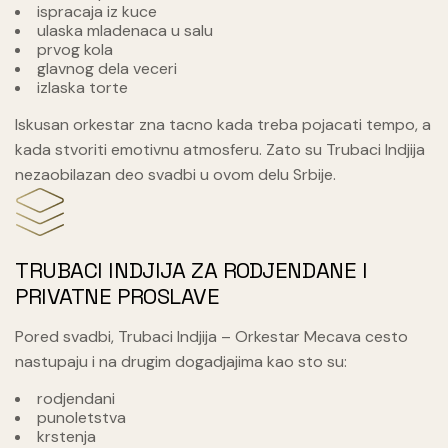
ispracaja iz kuce
ulaska mladenaca u salu
prvog kola
glavnog dela veceri
izlaska torte
Iskusan orkestar zna tacno kada treba pojacati tempo, a
kada stvoriti emotivnu atmosferu. Zato su Trubaci Indjija
nezaobilazan deo svadbi u ovom delu Srbije.
TRUBACI INDJIJA ZA RODJENDANE I
PRIVATNE PROSLAVE
Pored svadbi, Trubaci Indjija – Orkestar Mecava cesto
nastupaju i na drugim dogadjajima kao sto su:
rodjendani
punoletstva
krstenja