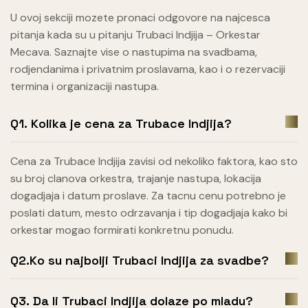
U ovoj sekciji mozete pronaci odgovore na najcesca
pitanja kada su u pitanju Trubaci Indjija – Orkestar
Mecava. Saznajte vise o nastupima na svadbama,
rodjendanima i privatnim proslavama, kao i o rezervaciji
termina i organizaciji nastupa.
Q1. Kolika je cena za Trubace Indjija?
Cena za Trubace Indjija zavisi od nekoliko faktora, kao sto
su broj clanova orkestra, trajanje nastupa, lokacija
dogadjaja i datum proslave. Za tacnu cenu potrebno je
poslati datum, mesto odrzavanja i tip dogadjaja kako bi
orkestar mogao formirati konkretnu ponudu.
Q2.Ko su najbolji Trubaci Indjija za svadbe?
Q3. Da li Trubaci Indjija dolaze po mladu?