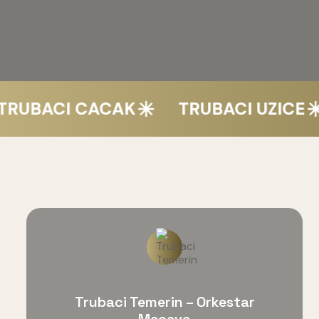
ACI CACAK
TRUBACI UZICE
T
Trubaci Temerin – Orkestar