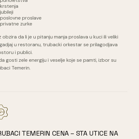
punoletstva
krstenja
jubileji
poslovne proslave
privatne zurke
 obzira da li je u pitanju manja proslava u kuci ili veliki
adjaj u restoranu, trubacki orkestar se prilagodjava
storu i publici.
a gosti zele energiju i veselje koje se pamti, izbor su
ubaci Temerin.
RUBACI TEMERIN CENA – STA UTICE NA