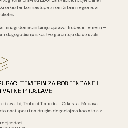
rvog tona pravi su izbor za svadbe, rodjendane i
i orkestar koji nastupa sirom Srbije i regiona, a
kolini.
tra, mnogi domacini biraju upravo Trubace Temerin –
r i dugogodisnje iskustvo garantuju da ce svaki
RUBACI TEMERIN ZA RODJENDANE I
RIVATNE PROSLAVE
red svadbi, Trubaci Temerin – Orkestar Mecava
to nastupaju i na drugim dogadjajima kao sto su:
rodjendani