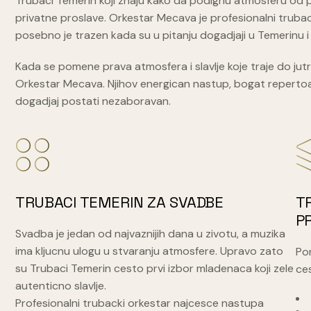
Trubaci Temerin koji znaju kako da podignu atmosferu od p
privatne proslave. Orkestar Mecava je profesionalni truback
posebno je trazen kada su u pitanju dogadjaji u Temerinu i o
Kada se pomene prava atmosfera i slavlje koje traje do ju
Orkestar Mecava. Njihov energican nastup, bogat repertoa
dogadjaj postati nezaboravan.
TRUBACI TEMERIN ZA SVADBE
T
P
Svadba je jedan od najvaznijih dana u zivotu, a muzika
ima kljucnu ulogu u stvaranju atmosfere. Upravo zato
Po
su Trubaci Temerin cesto prvi izbor mladenaca koji zele
ces
autenticno slavlje.
Profesionalni trubacki orkestar najcesce nastupa