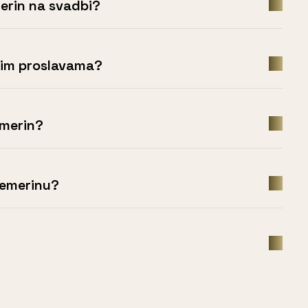
merin na svadbi?
ugim proslavama?
emerin?
Temerinu?