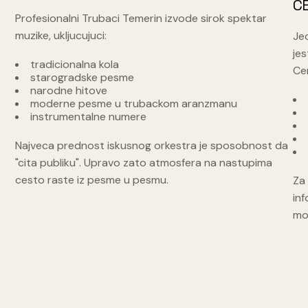
C
Profesionalni Trubaci Temerin izvode sirok spektar
muzike, ukljucujuci:
Jed
jes
tradicionalna kola
Cen
starogradske pesme
narodne hitove
moderne pesme u trubackom aranzmanu
instrumentalne numere
Najveca prednost iskusnog orkestra je sposobnost da
"cita publiku". Upravo zato atmosfera na nastupima
cesto raste iz pesme u pesmu.
Za
in
mo