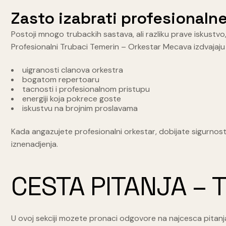
Zasto izabrati profesionaln
Postoji mnogo trubackih sastava, ali razliku prave iskustvo
Profesionalni Trubaci Temerin – Orkestar Mecava izdvajaju
uigranosti clanova orkestra
bogatom repertoaru
tacnosti i profesionalnom pristupu
energiji koja pokrece goste
iskustvu na brojnim proslavama
Kada angazujete profesionalni orkestar, dobijate sigurnost
iznenadjenja.
CESTA PITANJA – 
U ovoj sekciji mozete pronaci odgovore na najcesca pitanj