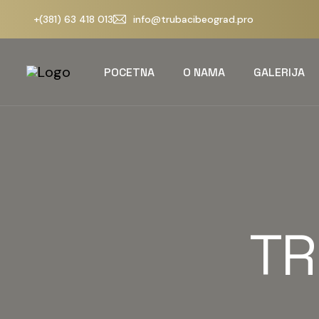
+(381) 63 418 013
info@trubacibeograd.pro
POCETNA
O NAMA
GALERIJA
TR