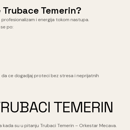
e Trubace Temerin?
, profesionalizam i energija tokom nastupa.
 se po:
 da ce dogadjaj proteci bez stresa i neprijatnih
TRUBACI TEMERIN
a kada su u pitanju Trubaci Temerin – Orkestar Mecava.