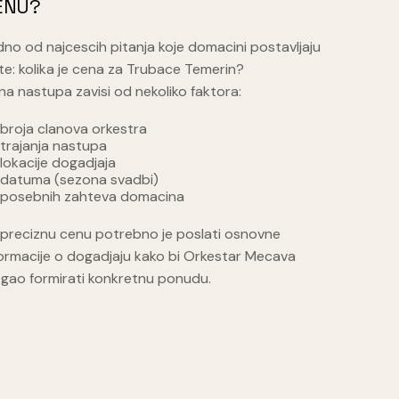
ENU?
no od najcescih pitanja koje domacini postavljaju
te: kolika je cena za Trubace Temerin?
a nastupa zavisi od nekoliko faktora:
broja clanova orkestra
trajanja nastupa
lokacije dogadjaja
datuma (sezona svadbi)
posebnih zahteva domacina
 preciznu cenu potrebno je poslati osnovne
formacije o dogadjaju kako bi Orkestar Mecava
gao formirati konkretnu ponudu.