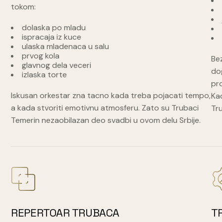
tokom:
dolaska po mladu
ispracaja iz kuce
ulaska mladenaca u salu
prvog kola
Bez
glavnog dela veceri
dog
izlaska torte
pro
Iskusan orkestar zna tacno kada treba pojacati tempo,
Kad
a kada stvoriti emotivnu atmosferu. Zato su Trubaci
Tr
Temerin nezaobilazan deo svadbi u ovom delu Srbije.
REPERTOAR TRUBACA
T