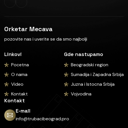
Orketar Mecava
pozovite nas i uverite se da smo najbolji
Linkovi
Gde nastupamo
Pocetna
Beogradski region
O nama
Sumadija i Zapadna Srbija
Video
Juzna i Istocna Srbija
Kontakt
Vojvodina
Kontakt
E-mail
info@trubacibeograd.pro