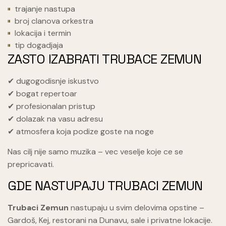
trajanje nastupa
broj clanova orkestra
lokacija i termin
tip dogadjaja
ZASTO IZABRATI TRUBACE ZEMUN
✔ dugogodisnje iskustvo
✔ bogat repertoar
✔ profesionalan pristup
✔ dolazak na vasu adresu
✔ atmosfera koja podize goste na noge
Nas cilj nije samo muzika – vec veselje koje ce se
prepricavati.
GDE NASTUPAJU TRUBACI ZEMUN
Trubaci Zemun
nastupaju u svim delovima opstine –
Gardoš, Kej, restorani na Dunavu, sale i privatne lokacije.