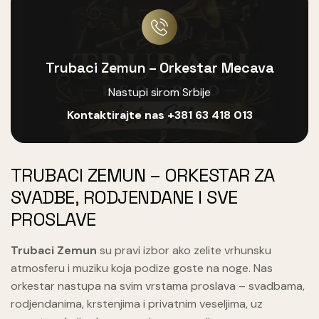
Trubaci Zemun – Orkestar Mecava
Nastupi sirom Srbije
Kontaktirajte nas
+381 63 418 013
TRUBACI ZEMUN – ORKESTAR ZA
SVADBE, RODJENDANE I SVE
PROSLAVE
Trubaci Zemun
su pravi izbor ako zelite vrhunsku
atmosferu i muziku koja podize goste na noge. Nas
orkestar nastupa na svim vrstama proslava – svadbama,
rodjendanima, krstenjima i privatnim veseljima, uz