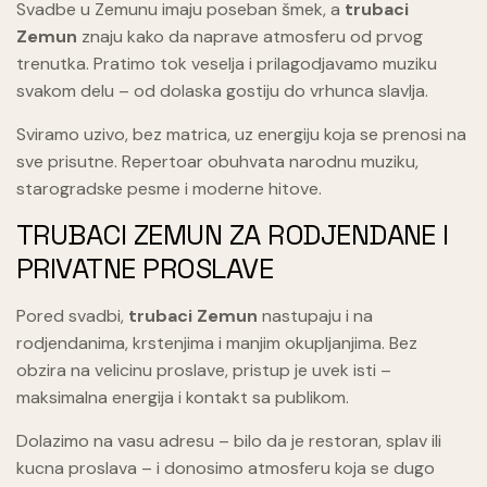
Svadbe u Zemunu imaju poseban šmek, a
trubaci
Zemun
znaju kako da naprave atmosferu od prvog
trenutka. Pratimo tok veselja i prilagodjavamo muziku
svakom delu – od dolaska gostiju do vrhunca slavlja.
Sviramo uzivo, bez matrica, uz energiju koja se prenosi na
sve prisutne. Repertoar obuhvata narodnu muziku,
starogradske pesme i moderne hitove.
TRUBACI ZEMUN ZA RODJENDANE I
PRIVATNE PROSLAVE
Pored svadbi,
trubaci Zemun
nastupaju i na
rodjendanima, krstenjima i manjim okupljanjima. Bez
obzira na velicinu proslave, pristup je uvek isti –
maksimalna energija i kontakt sa publikom.
Dolazimo na vasu adresu – bilo da je restoran, splav ili
kucna proslava – i donosimo atmosferu koja se dugo