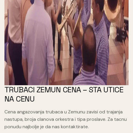
TRUBACI ZEMUN CENA – STA UTICE
NA CENU
Cena angazovanja trubaca u Zemunu zavisi od trajanja
nastupa, broja clanova orkestra i tipa proslave. Za tacnu
ponudu najbolje je da nas kontaktirate.