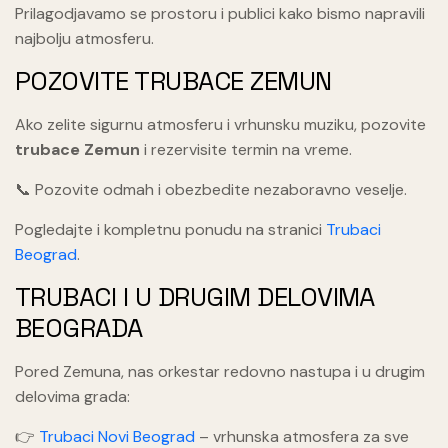
Prilagodjavamo se prostoru i publici kako bismo napravili
najbolju atmosferu.
POZOVITE TRUBACE ZEMUN
Ako zelite sigurnu atmosferu i vrhunsku muziku, pozovite
trubace Zemun
i rezervisite termin na vreme.
📞 Pozovite odmah i obezbedite nezaboravno veselje.
Pogledajte i kompletnu ponudu na stranici
Trubaci
Beograd
.
TRUBACI I U DRUGIM DELOVIMA
BEOGRADA
Pored Zemuna, nas orkestar redovno nastupa i u drugim
delovima grada:
👉
Trubaci Novi Beograd
– vrhunska atmosfera za sve